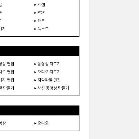
글
▸ 엑셀
드
▸ PDF
T
▸ 캐드
이미지
▸ 텍스트
동영상 편집
▸ 동영상 자르기
오디오 편집
▸ 오디오 자르기
이미지 편집
▸ 자막파일 편집
움짤 만들기
▸ 사진 동영상 만들기
동영상
▸ 오디오