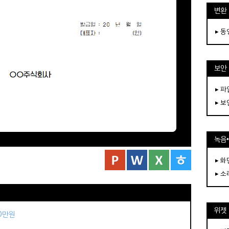
변환
▸ 
보안
▸ 
▸ 
녹음
▸ 화
▸ 소
위젯
50만원