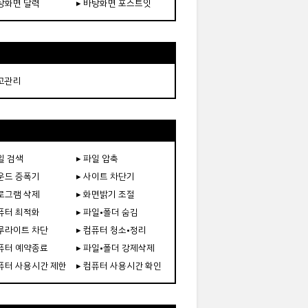
바탕화면 달력
▸ 바탕화면 포스트잇
재고관리
일 검색
▸ 파일 압축
사운드 증폭기
▸ 사이트 차단기
프로그램 삭제
▸ 화면밝기 조절
컴퓨터 최적화
▸ 파일•폴더 숨김
블루라이트 차단
▸ 컴퓨터 청소•정리
컴퓨터 예약종료
▸ 파일•폴더 강제삭제
컴퓨터 사용시간 제한
▸ 컴퓨터 사용시간 확인