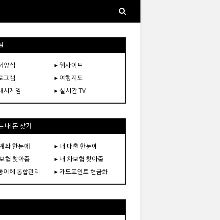
실
문서양식
▸ 웹사이트
프로그램
▸ 여행지도
플래시게임
▸ 실시간 TV
 내 돈 찾기
 계좌 한눈에
▸ 내 대출 한눈에
 보험 찾아줌
▸ 내 차보험 찾아줌
자동이체 통합관리
▸ 카드포인트 현금화