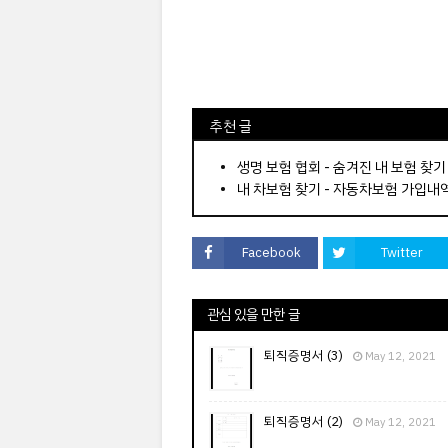
⠀추천 글
⠀­­­­­­­­؜؜؜؜­­­­­­­­؜؜؜؜•
생명 보험 협회 - 숨겨진 내 보험 찾기
내 차보험 찾기 - 자동차보험 가입내
Facebook
Twitter
관심 있을 만한 글
퇴직증명서 (3)
May 12, 2021
퇴직증명서 (2)
May 12, 2021