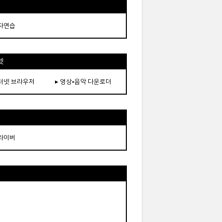
타자연습
넷
인터넷 브라우저
▸ 영상•음악 다운로더
드라이버