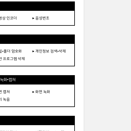
동영상 인코더
▸ 음성변조
파일•폴더 암호화
▸ 개인정보 검색•삭제
보안 프로그램 삭제
•녹화•캡쳐
면 캡쳐
▸ 화면 녹화
리 녹음