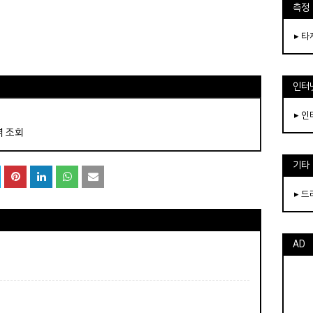
측정
▸ 
인터
▸ 
역 조회
기타
▸ 
AD