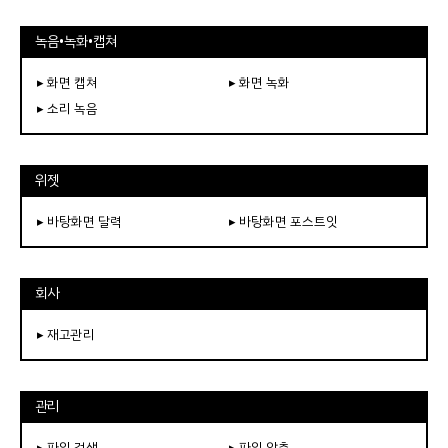
녹음•녹화•캡쳐
▸ 화면 캡쳐
▸ 화면 녹화
▸ 소리 녹음
위젯
▸ 바탕화면 달력
▸ 바탕화면 포스트잇
회사
▸ 재고관리
관리
▸ 파일 검색
▸ 파일 압축