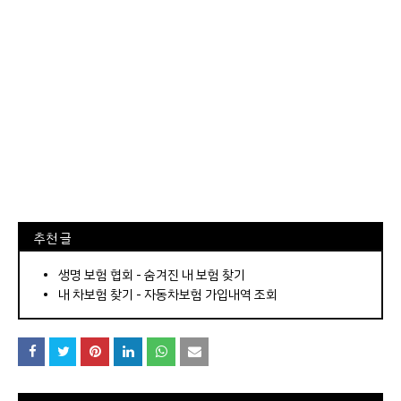
⠀추천 글
⠀­­­­­­­­؜؜؜؜­­­­­­­­؜؜؜؜•
생명 보험 협회 - 숨겨진 내 보험 찾기
내 차보험 찾기 - 자동차보험 가입내역 조회