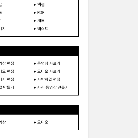
글
▸ 엑셀
드
▸ PDF
T
▸ 캐드
이미지
▸ 텍스트
동영상 편집
▸ 동영상 자르기
오디오 편집
▸ 오디오 자르기
이미지 편집
▸ 자막파일 편집
움짤 만들기
▸ 사진 동영상 만들기
동영상
▸ 오디오