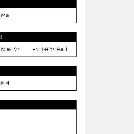
타자연습
넷
인터넷 브라우저
▸ 영상•음악 다운로더
드라이버