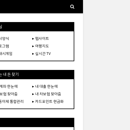
실
문서양식
▸ 웹사이트
프로그램
▸ 여행지도
플래시게임
▸ 실시간 TV
 내 돈 찾기
 계좌 한눈에
▸ 내 대출 한눈에
 보험 찾아줌
▸ 내 차보험 찾아줌
자동이체 통합관리
▸ 카드포인트 현금화