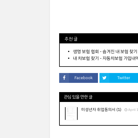
⠀추천 글
⠀­­­­­­­­؜؜؜؜­­­­­­­­؜؜؜؜•
생명 보험 협회 - 숨겨진 내 보험 찾기
내 차보험 찾기 - 자동차보험 가입내
Facebook
Twitter
관심 있을 만한 글
미성년자 취업동의서 (1)
April