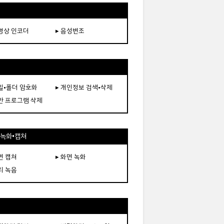
동영상 인코더
▸ 음성변조
파일•폴더 암호화
▸ 개인정보 검색•삭제
보안 프로그램 삭제
•녹화•캡쳐
면 캡쳐
▸ 화면 녹화
리 녹음