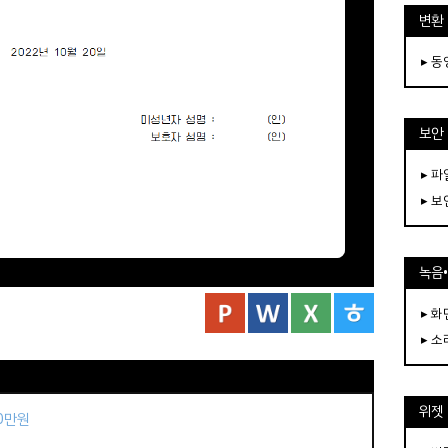
변환
▸ 
보안
▸ 
▸ 
녹음
▸ 화
▸ 소
위젯
50만원