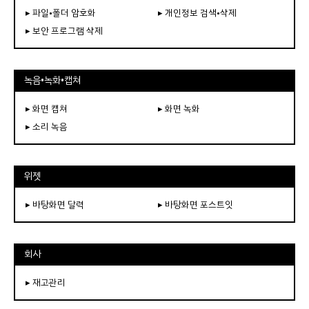
▸ 파일•폴더 암호화
▸ 개인정보 검색•삭제
▸ 보안 프로그램 삭제
녹음•녹화•캡쳐
▸ 화면 캡쳐
▸ 화면 녹화
▸ 소리 녹음
위젯
▸ 바탕화면 달력
▸ 바탕화면 포스트잇
회사
▸ 재고관리