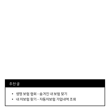
⠀추천 글
⠀­­­­­­­­؜؜؜؜­­­­­­­­؜؜؜؜•
생명 보험 협회 - 숨겨진 내 보험 찾기
내 차보험 찾기 - 자동차보험 가입내역 조회