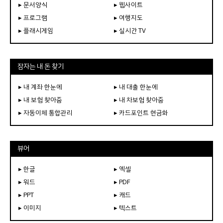
▸ 문서양식
▸ 웹사이트
▸ 프로그램
▸ 여행지도
▸ 플래시게임
▸ 실시간 TV
잠자는 내 돈 찾기
▸ 내 계좌 한눈에
▸ 내 대출 한눈에
▸ 내 보험 찾아줌
▸ 내 차보험 찾아줌
▸ 자동이체 통합관리
▸ 카드포인트 현금화
뷰어
▸ 한글
▸ 엑셀
▸ 워드
▸ PDF
▸ PPT
▸ 캐드
▸ 이미지
▸ 텍스트