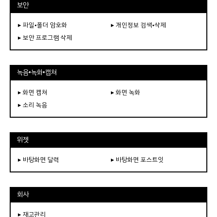
보안
▸ 파일•폴더 암호화
▸ 개인정보 검색•삭제
▸ 보안 프로그램 삭제
녹음•녹화•캡쳐
▸ 화면 캡쳐
▸ 화면 녹화
▸ 소리 녹음
위젯
▸ 바탕화면 달력
▸ 바탕화면 포스트잇
회사
▸ 재고관리