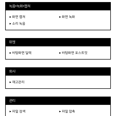
녹음•녹화•캡쳐
▸ 화면 캡쳐
▸ 화면 녹화
▸ 소리 녹음
위젯
▸ 바탕화면 달력
▸ 바탕화면 포스트잇
회사
▸ 재고관리
관리
▸ 파일 검색
▸ 파일 압축