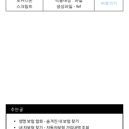
포커스온
적용대상 : 파일
바로가기
스크립트
생성파일 - fef
⠀추천 글
⠀­­­­­­­­؜؜؜؜­­­­­­­­؜؜؜؜•
생명 보험 협회 - 숨겨진 내 보험 찾기
내 차보험 찾기 - 자동차보험 가입내역 조회