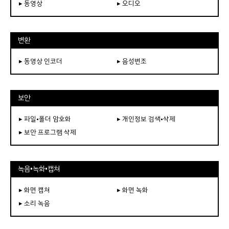
▸ 동영상
▸ 오디오
변환
▸ 동영상 인코더
▸ 음성변조
보안
▸ 파일•폴더 암호화
▸ 개인정보 검색•삭제
▸ 보안 프로그램 삭제
녹음•녹화•캡쳐
▸ 화면 캡쳐
▸ 화면 녹화
▸ 소리 녹음