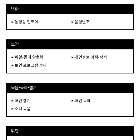
변환
▸ 동영상 인코더
▸ 음성변조
보안
▸ 파일•폴더 암호화
▸ 개인정보 검색•삭제
▸ 보안 프로그램 삭제
녹음•녹화•캡쳐
▸ 화면 캡쳐
▸ 화면 녹화
▸ 소리 녹음
위젯