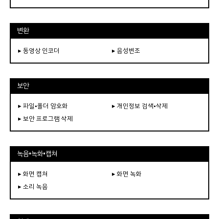
변환
▸ 동영상 인코더
▸ 음성변조
보안
▸ 파일•폴더 암호화
▸ 개인정보 검색•삭제
▸ 보안 프로그램 삭제
녹음•녹화•캡쳐
▸ 화면 캡쳐
▸ 화면 녹화
▸ 소리 녹음