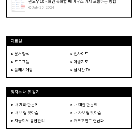
윈도우10 - 화면 녹화할 때 마우스 커서 포함하는 방법
July 30, 2024
자료실
▸ 문서양식
▸ 웹사이트
▸ 프로그램
▸ 여행지도
▸ 플래시게임
▸ 실시간 TV
잠자는 내 돈 찾기
▸ 내 계좌 한눈에
▸ 내 대출 한눈에
▸ 내 보험 찾아줌
▸ 내 차보험 찾아줌
▸ 자동이체 통합관리
▸ 카드포인트 현금화