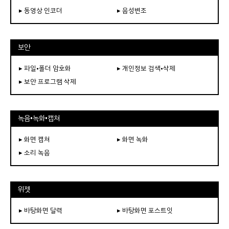
▸ 동영상 인코더
▸ 음성변조
보안
▸ 파일•폴더 암호화
▸ 개인정보 검색•삭제
▸ 보안 프로그램 삭제
녹음•녹화•캡쳐
▸ 화면 캡쳐
▸ 화면 녹화
▸ 소리 녹음
위젯
▸ 바탕화면 달력
▸ 바탕화면 포스트잇