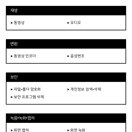
재생
▸ 동영상
▸ 오디오
변환
▸ 동영상 인코더
▸ 음성변조
보안
▸ 파일•폴더 암호화
▸ 개인정보 검색•삭제
▸ 보안 프로그램 삭제
녹음•녹화•캡쳐
▸ 화면 캡쳐
▸ 화면 녹화