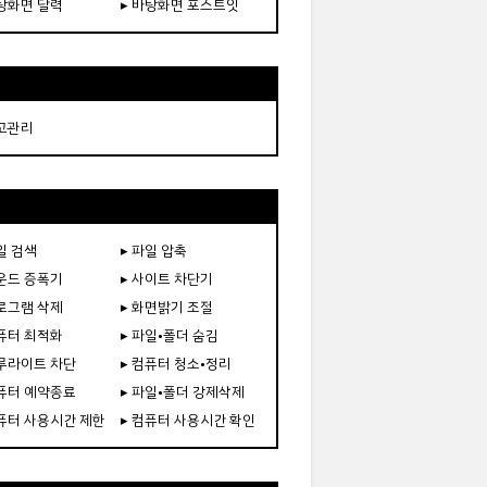
바탕화면 달력
▸ 바탕화면 포스트잇
재고관리
일 검색
▸ 파일 압축
사운드 증폭기
▸ 사이트 차단기
프로그램 삭제
▸ 화면밝기 조절
컴퓨터 최적화
▸ 파일•폴더 숨김
블루라이트 차단
▸ 컴퓨터 청소•정리
컴퓨터 예약종료
▸ 파일•폴더 강제삭제
컴퓨터 사용시간 제한
▸ 컴퓨터 사용시간 확인