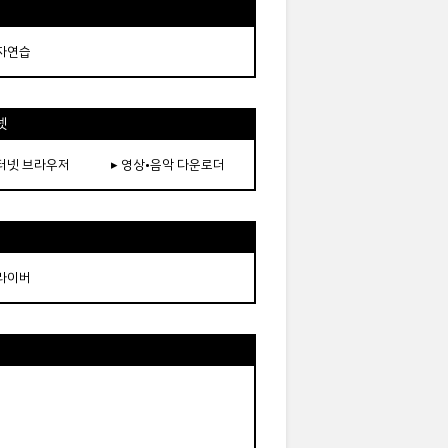
타자연습
넷
인터넷 브라우저
▸ 영상•음악 다운로더
드라이버