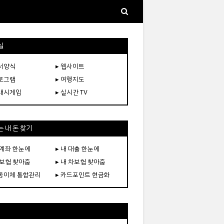
실
문서양식
▸ 웹사이트
프로그램
▸ 여행지도
플래시게임
▸ 실시간 TV
 내 돈 찾기
 계좌 한눈에
▸ 내 대출 한눈에
 보험 찾아줌
▸ 내 차보험 찾아줌
자동이체 통합관리
▸ 카드포인트 현금화