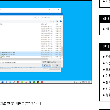
▸ 
회사
▸ 
관리
▸ 파
▸ 
▸ 
▸ 
▸ 
▸ 
▸ 
정값 변경' 버튼을 클릭합니다.