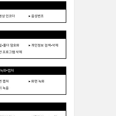
동영상 인코더
▸ 음성변조
파일•폴더 암호화
▸ 개인정보 검색•삭제
보안 프로그램 삭제
•녹화•캡쳐
면 캡쳐
▸ 화면 녹화
리 녹음