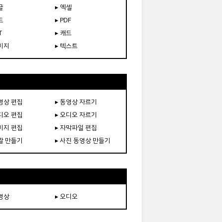
글
▸ 엑셀
드
▸ PDF
T
▸ 캐드
이미지
▸ 텍스트
동영상 편집
▸ 동영상 자르기
오디오 편집
▸ 오디오 자르기
이미지 편집
▸ 자막파일 편집
움짤 만들기
▸ 사진 동영상 만들기
동영상
▸ 오디오