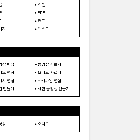
글
▸ 엑셀
드
▸ PDF
T
▸ 캐드
이미지
▸ 텍스트
동영상 편집
▸ 동영상 자르기
오디오 편집
▸ 오디오 자르기
이미지 편집
▸ 자막파일 편집
움짤 만들기
▸ 사진 동영상 만들기
동영상
▸ 오디오