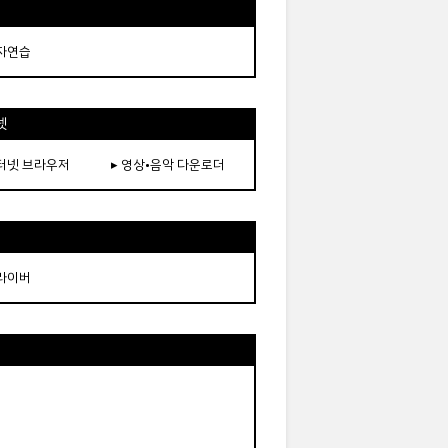
타자연습
넷
인터넷 브라우저
▸ 영상•음악 다운로더
드라이버