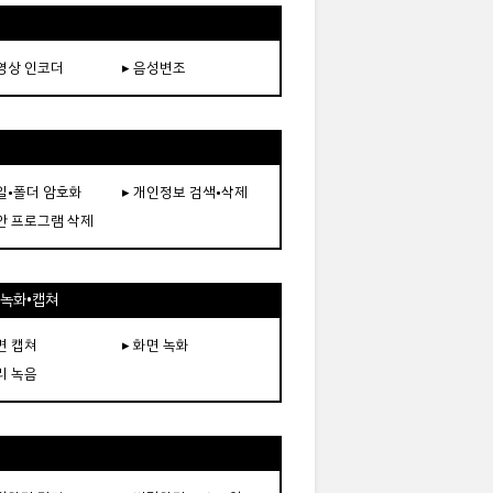
동영상 인코더
▸ 음성변조
파일•폴더 암호화
▸ 개인정보 검색•삭제
보안 프로그램 삭제
•녹화•캡쳐
면 캡쳐
▸ 화면 녹화
리 녹음