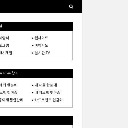
실
문서양식
▸ 웹사이트
프로그램
▸ 여행지도
플래시게임
▸ 실시간 TV
 내 돈 찾기
 계좌 한눈에
▸ 내 대출 한눈에
 보험 찾아줌
▸ 내 차보험 찾아줌
자동이체 통합관리
▸ 카드포인트 현금화