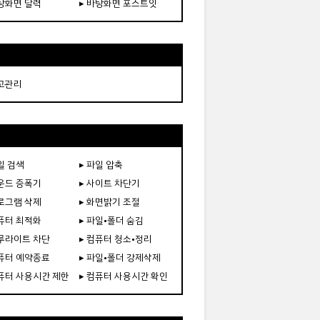
바탕화면 달력
▸ 바탕화면 포스트잇
재고관리
일 검색
▸ 파일 압축
사운드 증폭기
▸ 사이트 차단기
프로그램 삭제
▸ 화면밝기 조절
컴퓨터 최적화
▸ 파일•폴더 숨김
블루라이트 차단
▸ 컴퓨터 청소•정리
컴퓨터 예약종료
▸ 파일•폴더 강제삭제
컴퓨터 사용시간 제한
▸ 컴퓨터 사용시간 확인