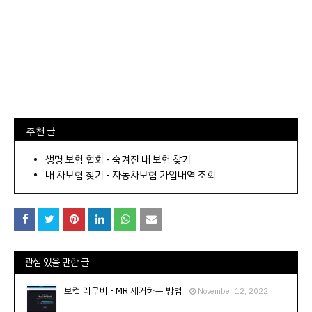
⠀추천 글
⠀­­­­­­­­؜؜؜؜­­­­­­­­؜؜؜؜•
생명 보험 협회 - 숨겨진 내 보험 찾기
내 차보험 찾기 - 자동차보험 가입내역 조회
관심 있을 만한 글
보컬 리무버 - MR 제거하는 방법
November 12, 2022