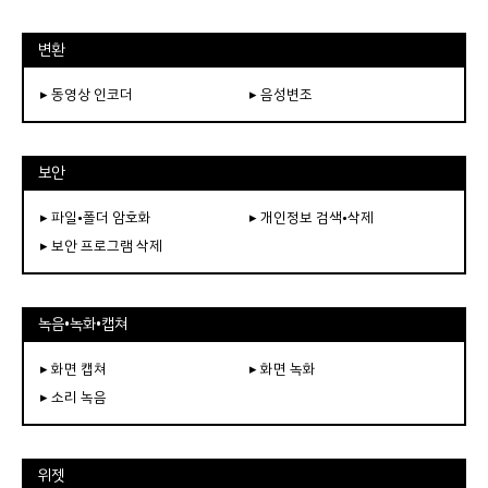
변환
▸ 동영상 인코더
▸ 음성변조
보안
▸ 파일•폴더 암호화
▸ 개인정보 검색•삭제
▸ 보안 프로그램 삭제
녹음•녹화•캡쳐
▸ 화면 캡쳐
▸ 화면 녹화
▸ 소리 녹음
위젯