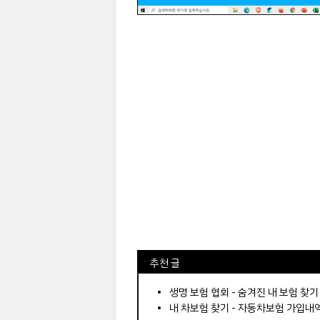
⠀추천 글
⠀­­­­­­­­؜؜؜؜­­­­­­­­؜؜؜؜•
생명 보험 협회 - 숨겨진 내 보험 찾기
내 차보험 찾기 - 자동차보험 가입내