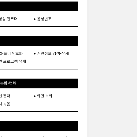
동영상 인코더
▸ 음성변조
파일•폴더 암호화
▸ 개인정보 검색•삭제
보안 프로그램 삭제
•녹화•캡쳐
면 캡쳐
▸ 화면 녹화
리 녹음