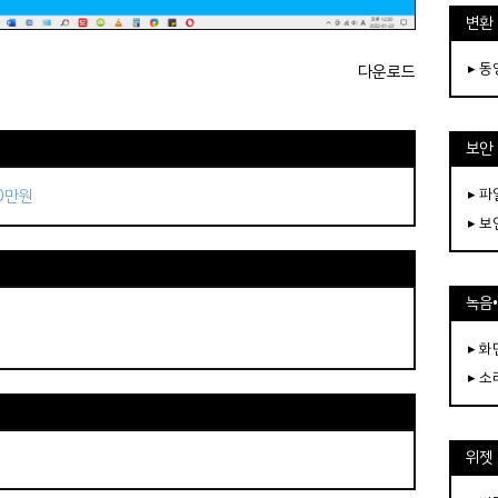
변환
▸ 
다운로드
보안
▸ 
50만원
▸ 
녹음
▸ 화
▸ 소
위젯