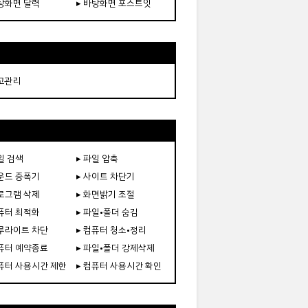
바탕화면 달력
▸ 바탕화면 포스트잇
재고관리
일 검색
▸ 파일 압축
사운드 증폭기
▸ 사이트 차단기
프로그램 삭제
▸ 화면밝기 조절
컴퓨터 최적화
▸ 파일•폴더 숨김
블루라이트 차단
▸ 컴퓨터 청소•정리
컴퓨터 예약종료
▸ 파일•폴더 강제삭제
컴퓨터 사용시간 제한
▸ 컴퓨터 사용시간 확인