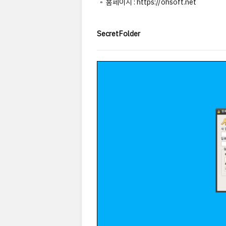
◦ 홈페이지 : https://ohsoft.net
SecretFolder