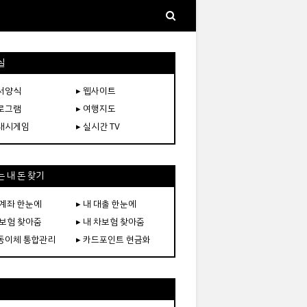
실
문서양식
▸ 웹사이트
프로그램
▸ 여행지도
플래시게임
▸ 실시간 TV
 내 돈 찾기
 계좌 한눈에
▸ 내 대출 한눈에
 보험 찾아줌
▸ 내 차보험 찾아줌
자동이체 통합관리
▸ 카드포인트 현금화