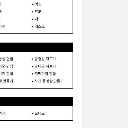
글
▸ 엑셀
드
▸ PDF
T
▸ 캐드
이미지
▸ 텍스트
동영상 편집
▸ 동영상 자르기
오디오 편집
▸ 오디오 자르기
이미지 편집
▸ 자막파일 편집
움짤 만들기
▸ 사진 동영상 만들기
동영상
▸ 오디오