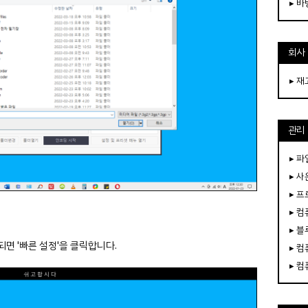
▸ 
회사
▸ 
관리
▸ 파
▸ 
▸ 
▸ 
▸ 
면 '빠른 설정'을 클릭합니다.
▸ 
▸ 