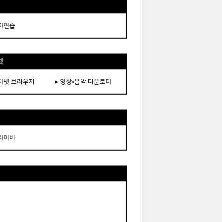
타자연습
넷
인터넷 브라우저
▸ 영상•음악 다운로더
드라이버