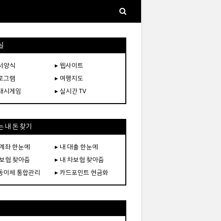
실
문서양식
▸ 웹사이트
프로그램
▸ 여행지도
플래시게임
▸ 실시간 TV
 내 돈 찾기
 계좌 한눈에
▸ 내 대출 한눈에
 보험 찾아줌
▸ 내 차보험 찾아줌
자동이체 통합관리
▸ 카드포인트 현금화