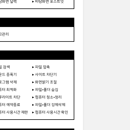
바탕화면 달력
▸ 바탕화면 포스트잇
재고관리
일 검색
▸ 파일 압축
사운드 증폭기
▸ 사이트 차단기
프로그램 삭제
▸ 화면밝기 조절
컴퓨터 최적화
▸ 파일•폴더 숨김
블루라이트 차단
▸ 컴퓨터 청소•정리
컴퓨터 예약종료
▸ 파일•폴더 강제삭제
컴퓨터 사용시간 제한
▸ 컴퓨터 사용시간 확인