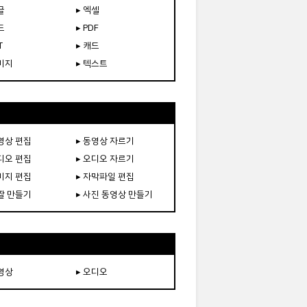
글
▸ 엑셀
드
▸ PDF
T
▸ 캐드
이미지
▸ 텍스트
동영상 편집
▸ 동영상 자르기
오디오 편집
▸ 오디오 자르기
이미지 편집
▸ 자막파일 편집
움짤 만들기
▸ 사진 동영상 만들기
동영상
▸ 오디오