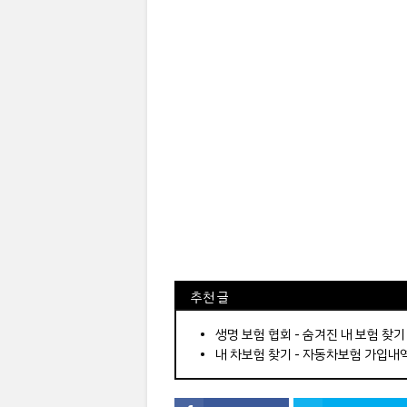
⠀추천 글
⠀­­­­­­­­؜؜؜؜­­­­­­­­؜؜؜؜•
생명 보험 협회 - 숨겨진 내 보험 찾기
내 차보험 찾기 - 자동차보험 가입내