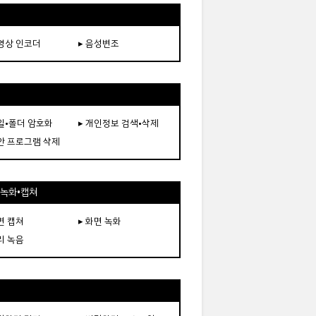
동영상 인코더
▸ 음성변조
파일•폴더 암호화
▸ 개인정보 검색•삭제
보안 프로그램 삭제
•녹화•캡쳐
면 캡쳐
▸ 화면 녹화
리 녹음