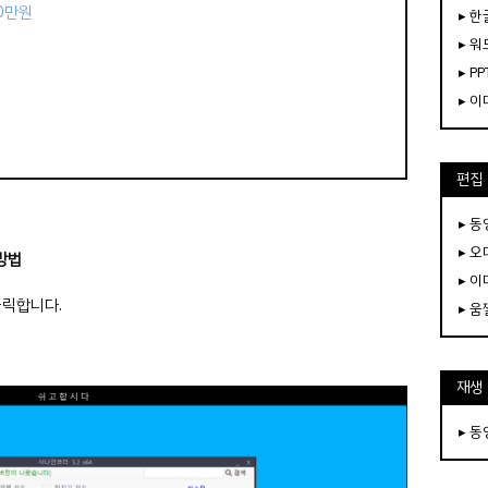
50만원
▸ 한
▸ 워
▸ PP
▸ 
편집
▸ 
▸ 
방법
▸ 
클릭합니다.
▸ 
재생
▸ 