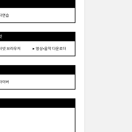
타자연습
넷
인터넷 브라우저
▸ 영상•음악 다운로더
드라이버