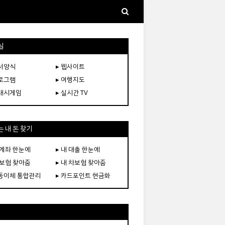
실
문서양식
▸ 웹사이트
프로그램
▸ 여행지도
플래시게임
▸ 실시간 TV
 내 돈 찾기
 계좌 한눈에
▸ 내 대출 한눈에
 보험 찾아줌
▸ 내 차보험 찾아줌
자동이체 통합관리
▸ 카드포인트 현금화