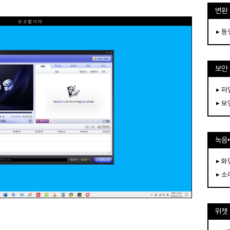
변환
▸ 
보안
▸ 
▸ 
녹음
▸ 화
▸ 소
위젯