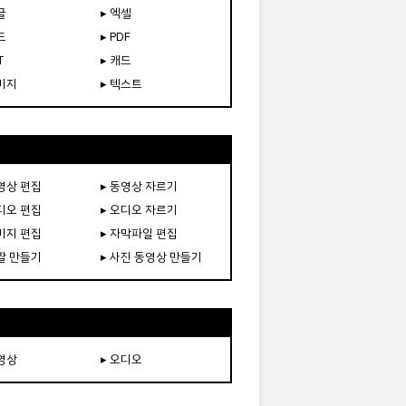
글
▸ 엑셀
드
▸ PDF
T
▸ 캐드
이미지
▸ 텍스트
동영상 편집
▸ 동영상 자르기
오디오 편집
▸ 오디오 자르기
이미지 편집
▸ 자막파일 편집
움짤 만들기
▸ 사진 동영상 만들기
동영상
▸ 오디오