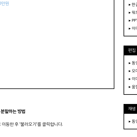
50만원
▸ 한
▸ 워
▸ PP
▸ 
편집
▸ 
▸ 
▸ 
▸ 
재생
 분할하는 방법
▸ 
이동한 후 '불러오기'를 클릭합니다.