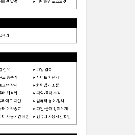
바탕화면 달력
▸ 바탕화면 포스트잇
재고관리
일 검색
▸ 파일 압축
사운드 증폭기
▸ 사이트 차단기
프로그램 삭제
▸ 화면밝기 조절
컴퓨터 최적화
▸ 파일•폴더 숨김
블루라이트 차단
▸ 컴퓨터 청소•정리
컴퓨터 예약종료
▸ 파일•폴더 강제삭제
컴퓨터 사용시간 제한
▸ 컴퓨터 사용시간 확인