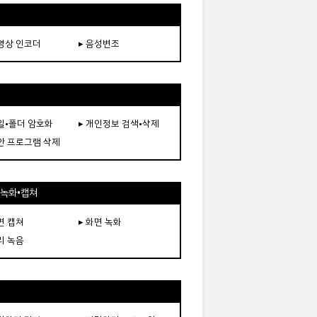
동영상 인코더
▸ 음성변조
파일•폴더 암호화
▸ 개인정보 검색•삭제
보안 프로그램 삭제
•녹화•캡쳐
면 캡쳐
▸ 화면 녹화
리 녹음