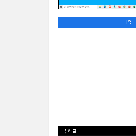
다음 페
⠀추천 글