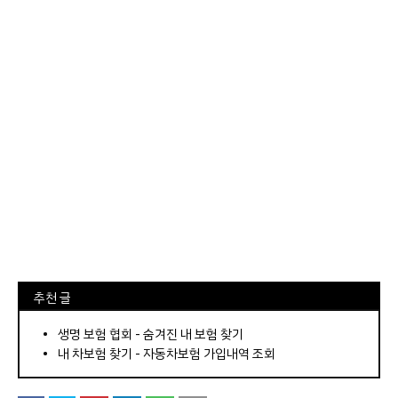
⠀추천 글
⠀­­­­­­­­؜؜؜؜­­­­­­­­؜؜؜؜•
생명 보험 협회 - 숨겨진 내 보험 찾기
내 차보험 찾기 - 자동차보험 가입내역 조회