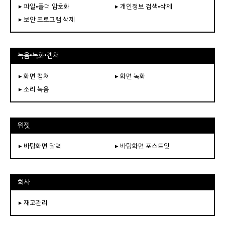
▸ 파일•폴더 암호화
▸ 개인정보 검색•삭제
▸ 보안 프로그램 삭제
녹음•녹화•캡쳐
▸ 화면 캡쳐
▸ 화면 녹화
▸ 소리 녹음
위젯
▸ 바탕화면 달력
▸ 바탕화면 포스트잇
회사
▸ 재고관리