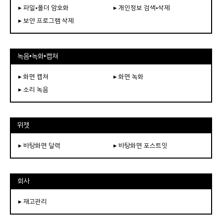
▸ 파일•폴더 암호화
▸ 개인정보 검색•삭제
▸ 보안 프로그램 삭제
녹음•녹화•캡쳐
▸ 화면 캡쳐
▸ 화면 녹화
▸ 소리 녹음
위젯
▸ 바탕화면 달력
▸ 바탕화면 포스트잇
회사
▸ 재고관리