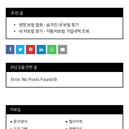
⠀추천 글
⠀­­­­­­­­؜؜؜؜­­­­­­­­؜؜؜؜•
생명 보험 협회 - 숨겨진 내 보험 찾기
내 차보험 찾기 - 자동차보험 가입내역 조회
관심 있을 만한 글
Error: No Posts Found
자료실
▸ 문서양식
▸ 웹사이트
▸ 프로그램
▸ 여행지도