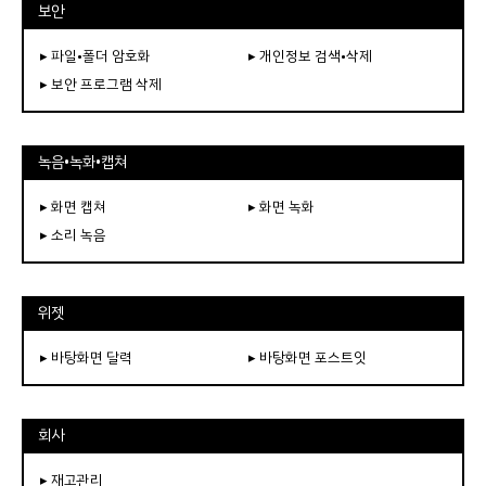
보안
▸ 파일•폴더 암호화
▸ 개인정보 검색•삭제
▸ 보안 프로그램 삭제
녹음•녹화•캡쳐
▸ 화면 캡쳐
▸ 화면 녹화
▸ 소리 녹음
위젯
▸ 바탕화면 달력
▸ 바탕화면 포스트잇
회사
▸ 재고관리