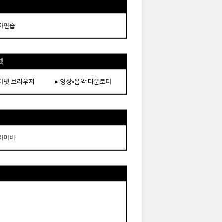
타자연습
넷
인터넷 브라우저
▸ 영상•음악 다운로더
드라이버