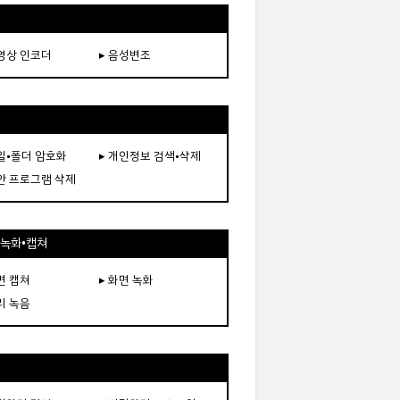
동영상 인코더
▸ 음성변조
파일•폴더 암호화
▸ 개인정보 검색•삭제
보안 프로그램 삭제
•녹화•캡쳐
면 캡쳐
▸ 화면 녹화
리 녹음