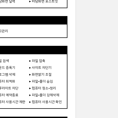
바탕화면 달력
▸ 바탕화면 포스트잇
재고관리
일 검색
▸ 파일 압축
사운드 증폭기
▸ 사이트 차단기
프로그램 삭제
▸ 화면밝기 조절
컴퓨터 최적화
▸ 파일•폴더 숨김
블루라이트 차단
▸ 컴퓨터 청소•정리
컴퓨터 예약종료
▸ 파일•폴더 강제삭제
컴퓨터 사용시간 제한
▸ 컴퓨터 사용시간 확인