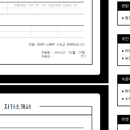
변환
▸ 
보안
▸ 
▸ 
녹음
▸ 화
▸ 소
위젯