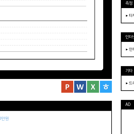
측정
▸ 
인터
▸ 
기타
▸ 
AD
50만원