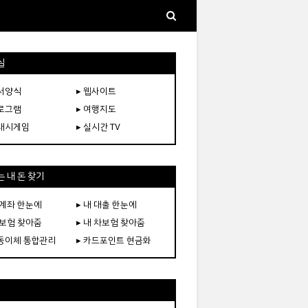
실
문서양식
▸ 웹사이트
프로그램
▸ 여행지도
플래시게임
▸ 실시간 TV
 내 돈 찾기
 계좌 한눈에
▸ 내 대출 한눈에
 보험 찾아줌
▸ 내 차보험 찾아줌
자동이체 통합관리
▸ 카드포인트 현금화