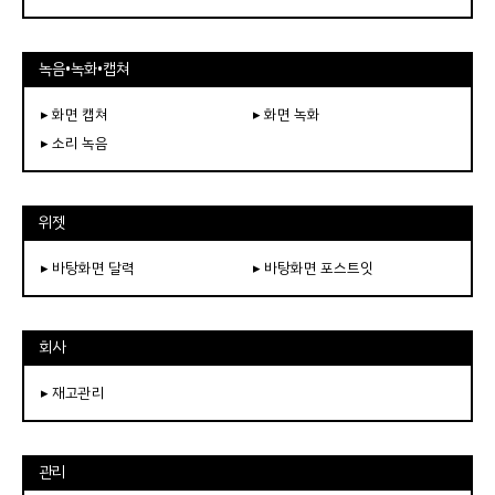
녹음•녹화•캡쳐
▸ 화면 캡쳐
▸ 화면 녹화
▸ 소리 녹음
위젯
▸ 바탕화면 달력
▸ 바탕화면 포스트잇
회사
▸ 재고관리
관리