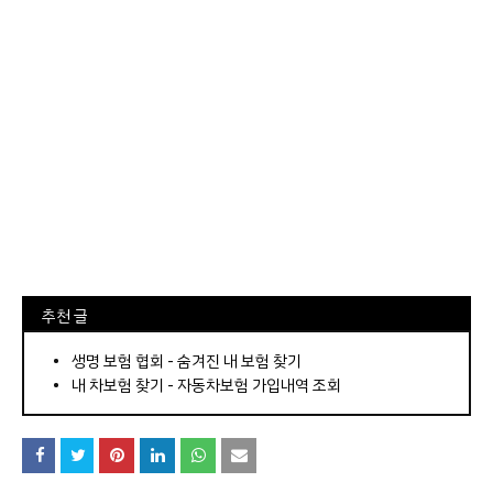
⠀추천 글
⠀­­­­­­­­؜؜؜؜­­­­­­­­؜؜؜؜•
생명 보험 협회 - 숨겨진 내 보험 찾기
내 차보험 찾기 - 자동차보험 가입내역 조회