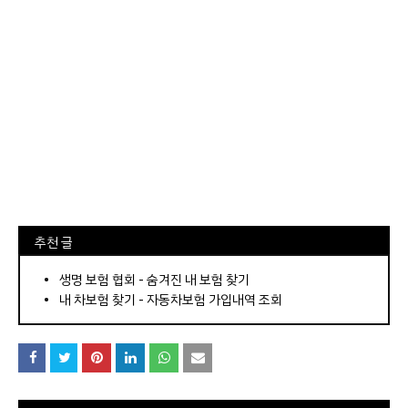
⠀추천 글
⠀­­­­­­­­؜؜؜؜­­­­­­­­؜؜؜؜•
생명 보험 협회 - 숨겨진 내 보험 찾기
내 차보험 찾기 - 자동차보험 가입내역 조회