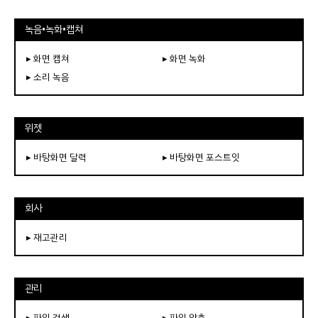
녹음•녹화•캡쳐
▸ 화면 캡쳐
▸ 화면 녹화
▸ 소리 녹음
위젯
▸ 바탕화면 달력
▸ 바탕화면 포스트잇
회사
▸ 재고관리
관리
▸ 파일 검색
▸ 파일 압축