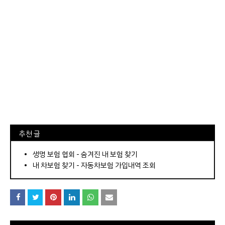
⠀추천 글
⠀­­­­­­­­؜؜؜؜­­­­­­­­؜؜؜؜•
생명 보험 협회 - 숨겨진 내 보험 찾기
내 차보험 찾기 - 자동차보험 가입내역 조회