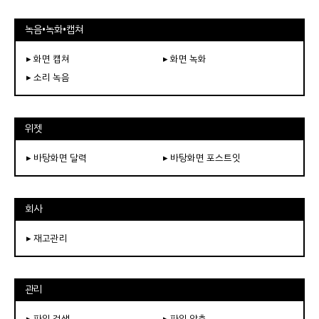
녹음•녹화•캡쳐
▸ 화면 캡쳐
▸ 화면 녹화
▸ 소리 녹음
위젯
▸ 바탕화면 달력
▸ 바탕화면 포스트잇
회사
▸ 재고관리
관리
▸ 파일 검색
▸ 파일 압축