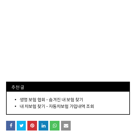
⠀추천 글
⠀­­­­­­­­؜؜؜؜­­­­­­­­؜؜؜؜•
생명 보험 협회 - 숨겨진 내 보험 찾기
내 차보험 찾기 - 자동차보험 가입내역 조회