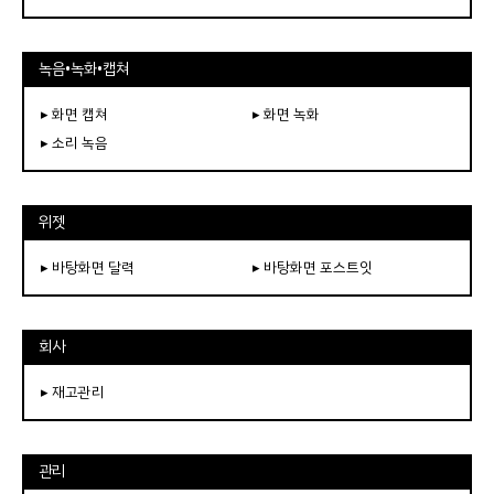
녹음•녹화•캡쳐
▸ 화면 캡쳐
▸ 화면 녹화
▸ 소리 녹음
위젯
▸ 바탕화면 달력
▸ 바탕화면 포스트잇
회사
▸ 재고관리
관리