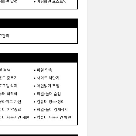
바탕화면 달력
▸ 바탕화면 포스트잇
재고관리
일 검색
▸ 파일 압축
사운드 증폭기
▸ 사이트 차단기
프로그램 삭제
▸ 화면밝기 조절
컴퓨터 최적화
▸ 파일•폴더 숨김
블루라이트 차단
▸ 컴퓨터 청소•정리
컴퓨터 예약종료
▸ 파일•폴더 강제삭제
컴퓨터 사용시간 제한
▸ 컴퓨터 사용시간 확인