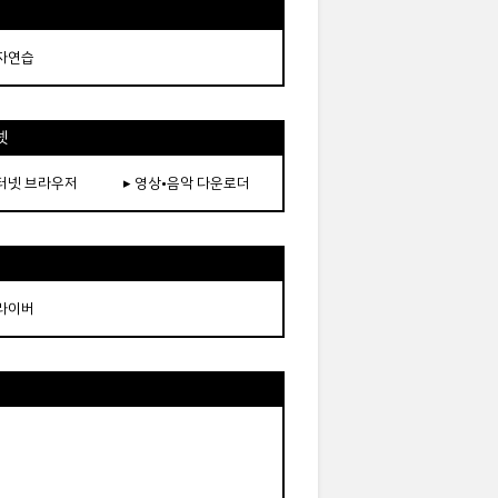
타자연습
넷
인터넷 브라우저
▸ 영상•음악 다운로더
드라이버