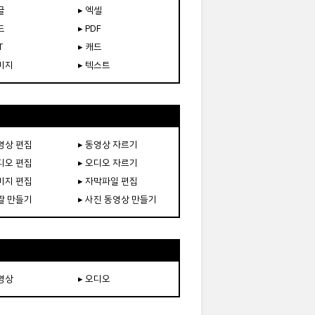
글
▸ 엑셀
드
▸ PDF
T
▸ 캐드
이미지
▸ 텍스트
동영상 편집
▸ 동영상 자르기
오디오 편집
▸ 오디오 자르기
이미지 편집
▸ 자막파일 편집
움짤 만들기
▸ 사진 동영상 만들기
동영상
▸ 오디오