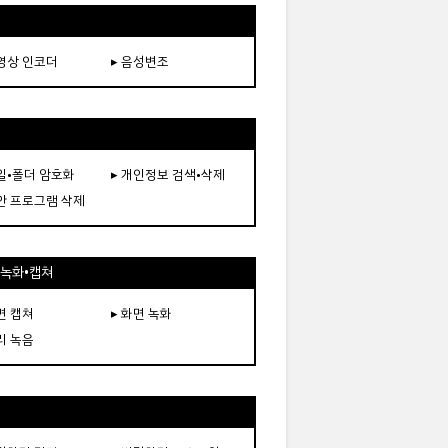
동영상 인코더
▸ 음성변조
파일•폴더 암호화
▸ 개인정보 검색•삭제
보안 프로그램 삭제
•녹화•캡쳐
면 캡쳐
▸ 화면 녹화
리 녹음