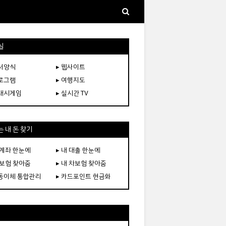
실
문서양식
▸ 웹사이트
프로그램
▸ 여행지도
플래시게임
▸ 실시간 TV
 내 돈 찾기
 계좌 한눈에
▸ 내 대출 한눈에
 보험 찾아줌
▸ 내 차보험 찾아줌
자동이체 통합관리
▸ 카드포인트 현금화