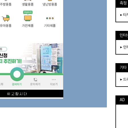
측정
▸ 
인터
▸ 
기타
▸ 
AD