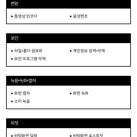
변환
▸ 동영상 인코더
▸ 음성변조
보안
▸ 파일•폴더 암호화
▸ 개인정보 검색•삭제
▸ 보안 프로그램 삭제
녹음•녹화•캡쳐
▸ 화면 캡쳐
▸ 화면 녹화
▸ 소리 녹음
위젯
▸ 바탕화면 달력
▸ 바탕화면 포스트잇