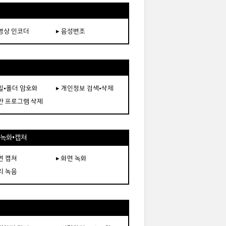
동영상 인코더
▸ 음성변조
파일•폴더 암호화
▸ 개인정보 검색•삭제
보안 프로그램 삭제
•녹화•캡쳐
면 캡쳐
▸ 화면 녹화
리 녹음