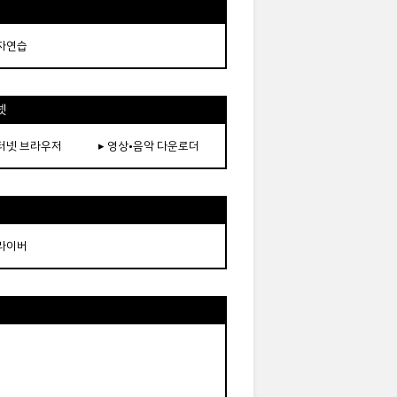
타자연습
넷
인터넷 브라우저
▸ 영상•음악 다운로더
드라이버