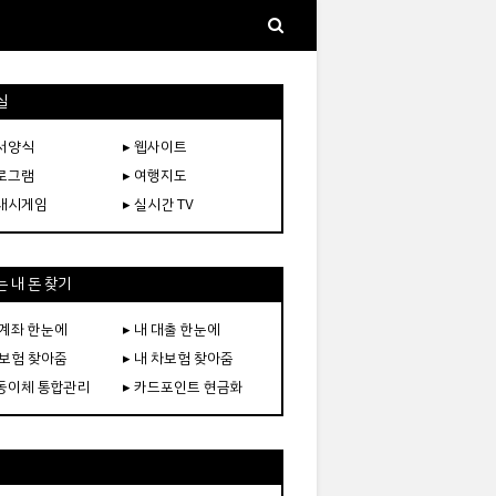
실
문서양식
▸ 웹사이트
프로그램
▸ 여행지도
플래시게임
▸ 실시간 TV
 내 돈 찾기
 계좌 한눈에
▸ 내 대출 한눈에
 보험 찾아줌
▸ 내 차보험 찾아줌
자동이체 통합관리
▸ 카드포인트 현금화