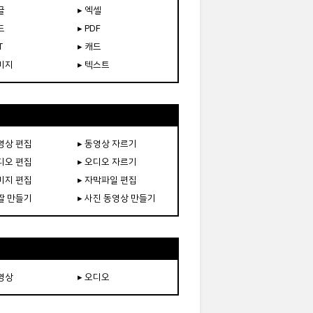
글
▸ 엑셀
드
▸ PDF
T
▸ 캐드
이미지
▸ 텍스트
동영상 편집
▸ 동영상 자르기
오디오 편집
▸ 오디오 자르기
이미지 편집
▸ 자막파일 편집
움짤 만들기
▸ 사진 동영상 만들기
동영상
▸ 오디오