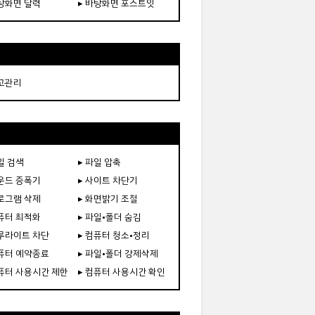
바탕화면 달력
▸ 바탕화면 포스트잇
재고관리
일 검색
▸ 파일 압축
사운드 증폭기
▸ 사이트 차단기
프로그램 삭제
▸ 화면밝기 조절
컴퓨터 최적화
▸ 파일•폴더 숨김
블루라이트 차단
▸ 컴퓨터 청소•정리
컴퓨터 예약종료
▸ 파일•폴더 강제삭제
컴퓨터 사용시간 제한
▸ 컴퓨터 사용시간 확인