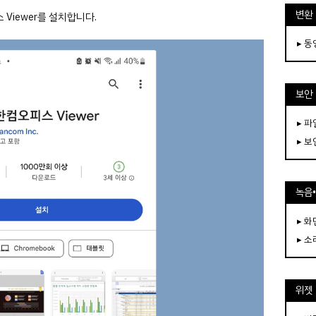
변환
Viewer를 설치합니다.
▸ 
보안
▸ 
▸ 
녹음
▸ 화
▸ 소
위젯